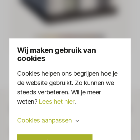
Wij maken gebruik van
cookies
Cookies helpen ons begrijpen hoe je
de website gebruikt. Zo kunnen we
Vorige slide
Vol
steeds verbeteren. Wil je meer
weten?
Lees het hier
.
Werk met ons aan een rendabele
oplossing
Cookies aanpassen
Bouwkosten stijgen, terwijl huurprijzen beperkt
meegroeien. Dit vergroot het financiële gat,